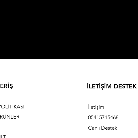
ERİŞ
İLETİŞİM DESTE
POLİTİKASI
İletişim
RÜNLER
05415715468
Canlı Destek
LT