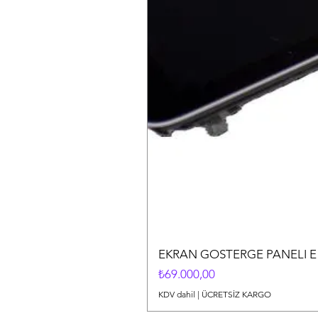
EKRAN GOSTERGE PANELI E 
Fiyat
₺69.000,00
KDV dahil
|
ÜCRETSİZ KARGO