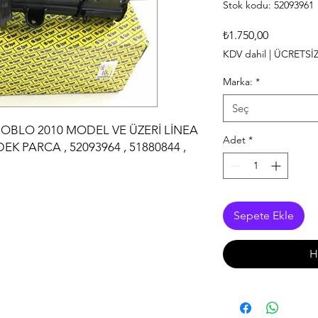
Stok kodu: 52093961
Fiyat
₺1.750,00
KDV dahil
|
ÜCRETSİ
Marka:
*
Seç
OBLO 2010 MODEL VE ÜZERİ LİNEA
Adet
*
K PARCA , 52093964 , 51880844 ,
Sepete Ekle
H