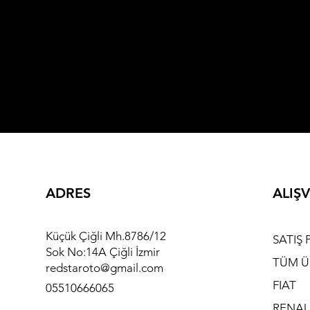
ADRES
ALIŞV
Küçük Çiğli Mh.8786/12
SATIŞ 
Sok No:14A Çiğli İzmir
TÜM Ü
redstaroto@gmail.com
FIAT
05510666065
RENAU