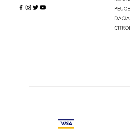
PEUG
DACİA
CITRO