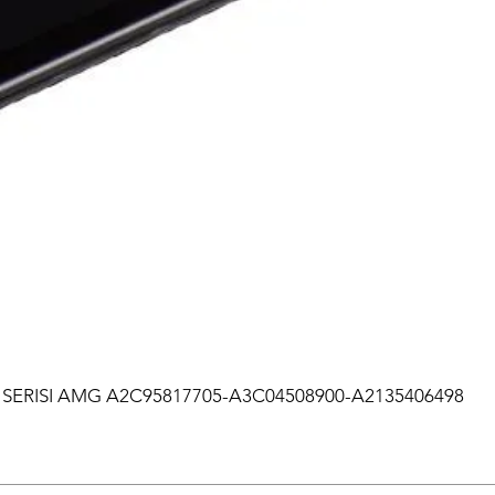
SERISI AMG A2C95817705-A3C04508900-A2135406498