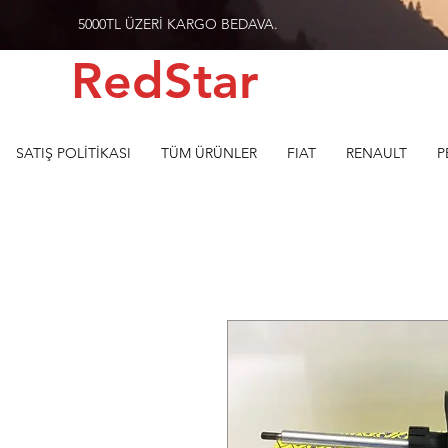
5000TL ÜZERİ KARGO BEDAVA.
RedStar
SATIŞ POLİTİKASI
TÜM ÜRÜNLER
FIAT
RENAULT
P