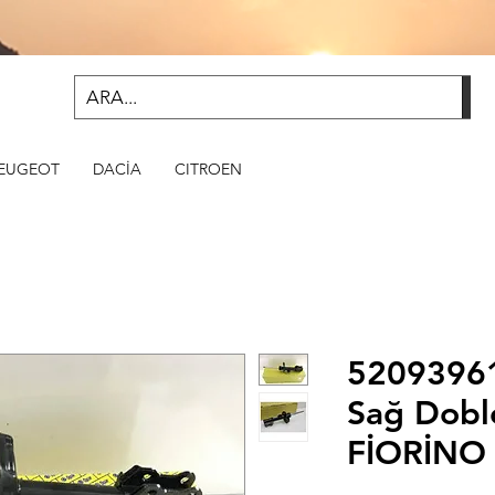
EUGEOT
DACİA
CITROEN
52093961
Sağ Dobl
FİORİNO