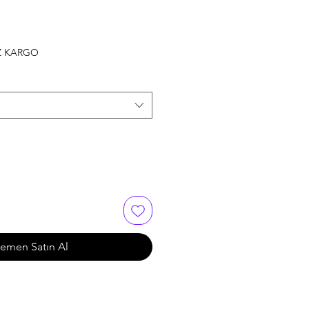
Z KARGO
emen Satın Al