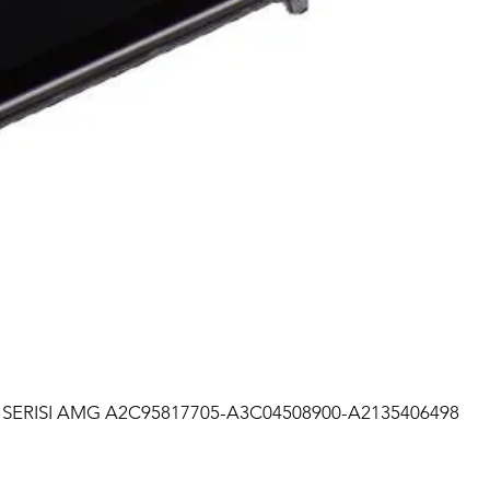
SERISI AMG A2C95817705-A3C04508900-A2135406498