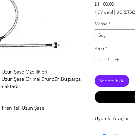
Fiyat
₺1.100,00
KDV dahil
|
ÜCRETSİ
Marka:
*
Seç
Adet
*
 Uzun Şase Özellikleri
i Uzun Şase Orjinal üründür. Bu parça
Sepete Ekle
ymaktadır.
H
 Fren Teli Uzun Şase
Uyumlu Araçlar
Marka ModelModel Yı