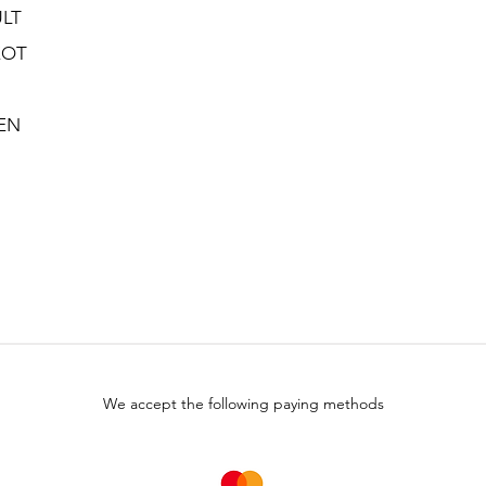
LT
EOT
EN
We accept the following paying methods