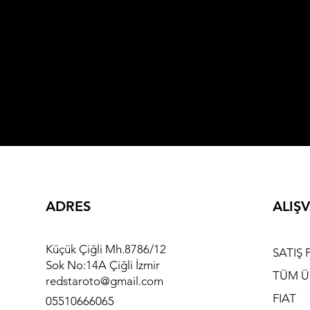
ADRES
ALIŞV
Küçük Çiğli Mh.8786/12
SATIŞ 
Sok No:14A Çiğli İzmir
TÜM Ü
redstaroto@gmail.com
FIAT
05510666065