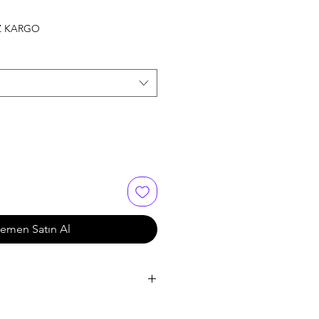
Z KARGO
emen Satın Al
lıMotorYakıt