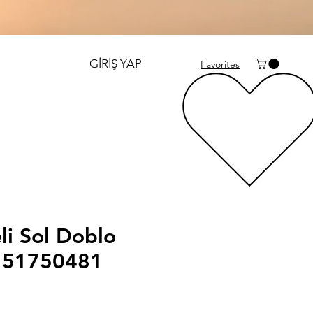
GİRİŞ YAP
Favorites
eli Sol Doblo
 51750481