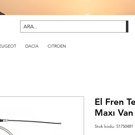
EUGEOT
DACİA
CITROEN
El Fren T
Maxı Van
Stok kodu: 51750481