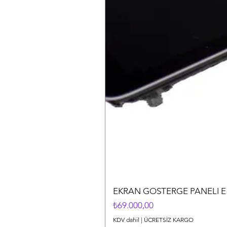
EKRAN GOSTERGE PANELI E 
Fiyat
₺69.000,00
KDV dahil
|
ÜCRETSİZ KARGO