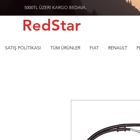
5000TL ÜZERİ KARGO BEDAVA.
RedStar
SATIŞ POLİTİKASI
TÜM ÜRÜNLER
FIAT
RENAULT
P