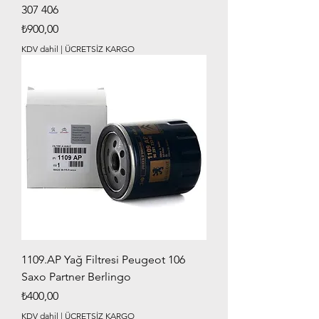
307 406
Fiyat
₺900,00
KDV dahil
|
ÜCRETSİZ KARGO
1109.AP Yağ Filtresi Peugeot 106
Saxo Partner Berlingo
Fiyat
₺400,00
KDV dahil
|
ÜCRETSİZ KARGO