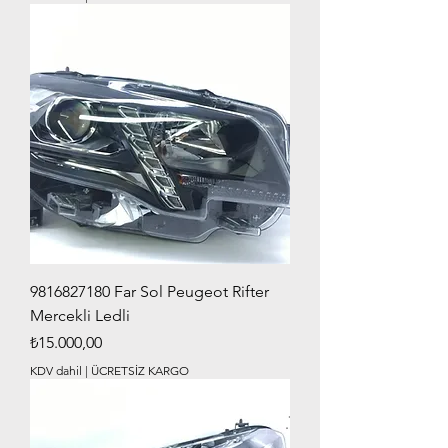
9816827180 Far Sol Peugeot Rifter
Mercekli Ledli
Fiyat
₺15.000,00
KDV dahil
|
ÜCRETSİZ KARGO