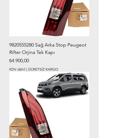
9820555280 Sağ Arka Stop Peugeot
Rifter Orjina Tek Kapı
Fiyat
₺4.900,00
KDV dahil
|
ÜCRETSİZ KARGO