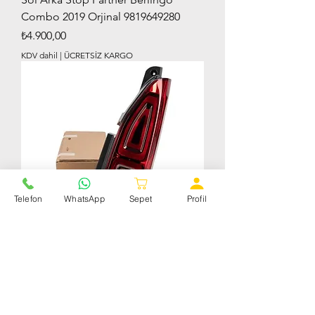
Combo 2019 Orjinal 9819649280
Fiyat
₺4.900,00
KDV dahil
|
ÜCRETSİZ KARGO
Telefon
WhatsApp
Sepet
Profil
Sağ Arka Stop Partner Berlingo
Combo 2019 Orjinal 9820555080
Fiyat
₺4.900,00