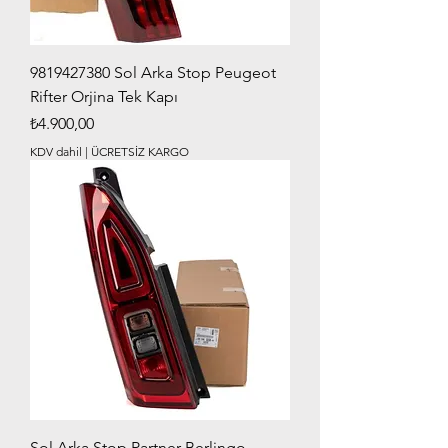
9819427380 Sol Arka Stop Peugeot
Rifter Orjina Tek Kapı
Fiyat
₺4.900,00
KDV dahil
|
ÜCRETSİZ KARGO
Sol Arka Stop Partner Berlingo