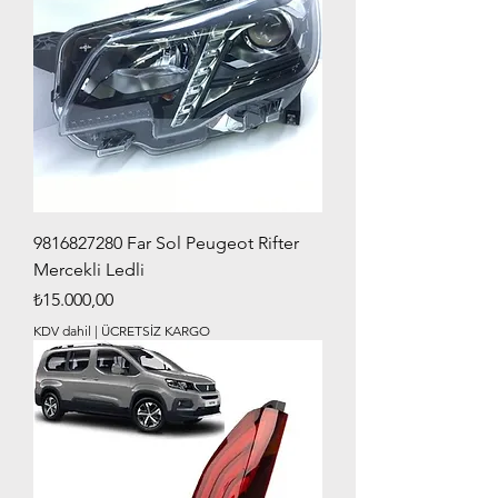
9816827280 Far Sol Peugeot Rifter
Mercekli Ledli
Fiyat
₺15.000,00
KDV dahil
|
ÜCRETSİZ KARGO