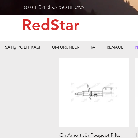
5000TL ÜZERİ KARGO BEDAVA.
RedStar
SATIŞ POLİTİKASI
TÜM ÜRÜNLER
FIAT
RENAULT
P
Hızlı Bakış
Ön Amortisör Peugeot Rifter
1