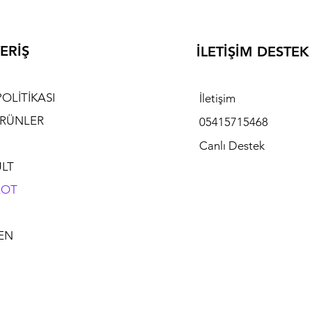
ERİŞ
İLETİŞİM DESTE
POLİTİKASI
İletişim
RÜNLER
05415715468
Canlı Destek
LT
EOT
EN