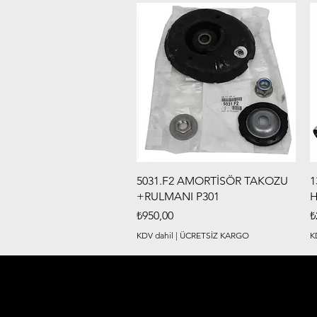
Hızlı Bakış
5031.F2 AMORTİSÖR TAKOZU
1
+RULMANI P301
H
Fiyat
F
₺950,00
₺
KDV dahil
|
ÜCRETSİZ KARGO
K