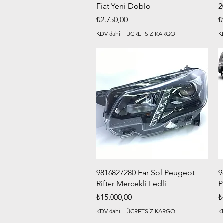
Fiat Yeni Doblo
2
Fiyat
F
₺2.750,00
₺
KDV dahil
|
ÜCRETSİZ KARGO
K
Hızlı Bakış
9816827280 Far Sol Peugeot
9
Rifter Mercekli Ledli
P
Fiyat
F
₺15.000,00
₺
KDV dahil
|
ÜCRETSİZ KARGO
K