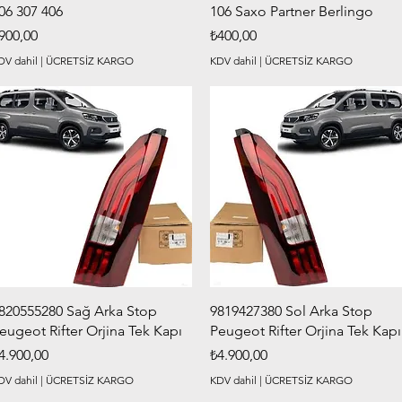
06 307 406
106 Saxo Partner Berlingo
iyat
Fiyat
900,00
₺400,00
DV dahil
|
ÜCRETSİZ KARGO
KDV dahil
|
ÜCRETSİZ KARGO
Hızlı Bakış
Hızlı Bakış
820555280 Sağ Arka Stop
9819427380 Sol Arka Stop
eugeot Rifter Orjina Tek Kapı
Peugeot Rifter Orjina Tek Kapı
iyat
Fiyat
4.900,00
₺4.900,00
DV dahil
|
ÜCRETSİZ KARGO
KDV dahil
|
ÜCRETSİZ KARGO