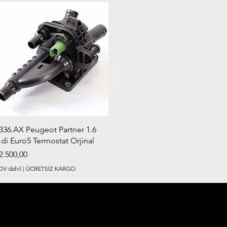
Hızlı Bakış
336.AX Peugeot Partner 1.6
di Euro5 Termostat Orjinal
iyat
2.500,00
DV dahil
|
ÜCRETSİZ KARGO