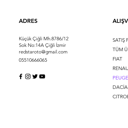
ADRES
ALIŞV
Küçük Çiğli Mh.8786/12
SATIŞ 
Sok No:14A Çiğli İzmir
TÜM Ü
redstaroto@gmail.com
FIAT
05510666065
RENAU
PEUG
DACİA
CITRO