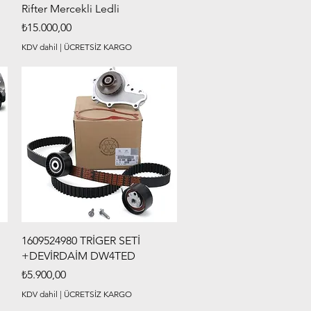
Rifter Mercekli Ledli
Fiyat
₺15.000,00
KDV dahil
|
ÜCRETSİZ KARGO
Hızlı Bakış
1609524980 TRİGER SETİ
+DEVİRDAİM DW4TED
Fiyat
₺5.900,00
KDV dahil
|
ÜCRETSİZ KARGO