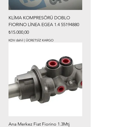
KLİMA KOMPRESÖRÜ DOBLO
FIORINO LİNEA EGEA 1.4 55194880
Fiyat
₺15.000,00
KDV dahil
|
ÜCRETSİZ KARGO
Ana Merkez Fiat Fiorino 1.3Mtj