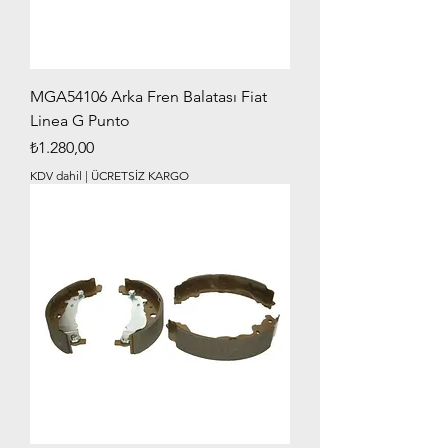
MGA54106 Arka Fren Balatası Fiat
Linea G Punto
Fiyat
₺1.280,00
KDV dahil
|
ÜCRETSİZ KARGO