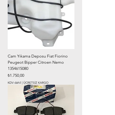
Cam Yıkama Deposu Fiat Fiorino
Peugeot Bipper Citroen Nemo
1354615080
Fiyat
₺1.750,00
KDV dahil
|
ÜCRETSİZ KARGO