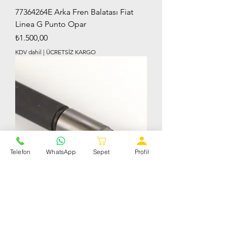
77364264E Arka Fren Balatası Fiat
Linea G Punto Opar
Fiyat
₺1.500,00
KDV dahil
|
ÜCRETSİZ KARGO
Telefon
WhatsApp
Sepet
Profil
46337726 Enjektör Egea Fiorino
Doblo Euro 6 1.3 Mtj