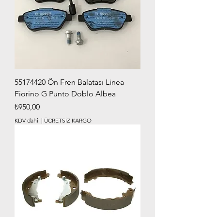
55174420 Ön Fren Balatası Linea
Fiorino G Punto Doblo Albea
Fiyat
₺950,00
KDV dahil
|
ÜCRETSİZ KARGO