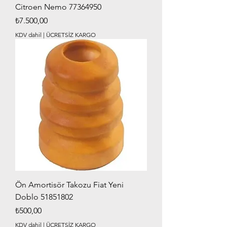
Citroen Nemo 77364950
Fiyat
₺7.500,00
KDV dahil
|
ÜCRETSİZ KARGO
Ön Amortisör Takozu Fiat Yeni
Doblo 51851802
Fiyat
₺500,00
KDV dahil
|
ÜCRETSİZ KARGO