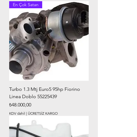
En Çok Satan
Turbo 1.3 Mtj Euro5 95hp Fiorino
Linea Doblo 55225439
Fiyat
₺48.000,00
KDV dahil
|
ÜCRETSİZ KARGO