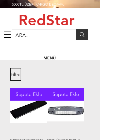
5000TL ÜZERİ KARGO BEDAVA.
RedStar
MENÜ
Filtre
Sepete Ekle
Sepete Ekle
EKRAN GOSTERGE PANELI E SERISI
FIAT 500 L ÖN TAMPON PANJURU SİS