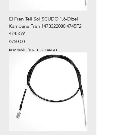
El Fren Teli Sol SCUDO 1,6-Dizel
Kampana Fren 1473322080 4745F2
4745G9
Fiyat
₺750,00
KDV dahil
|
ÜCRETSİZ KARGO