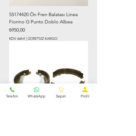
55174420 Ön Fren Balatası Linea
Fiorino G Punto Doblo Albea
Fiyat
₺950,00
KDV dahil
|
ÜCRETSİZ KARGO
Telefon
WhatsApp
Sepet
Profil
MGA54106 Arka Fren Balatası Fiat
Linea G Punto