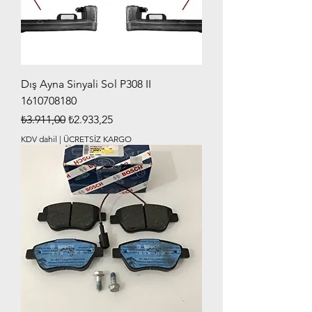
Dış Ayna Sinyali Sol P308 II
1610708180
Normal Fiyat
İndirimli Fiyat
₺3.911,00
₺2.933,25
KDV dahil
|
ÜCRETSİZ KARGO