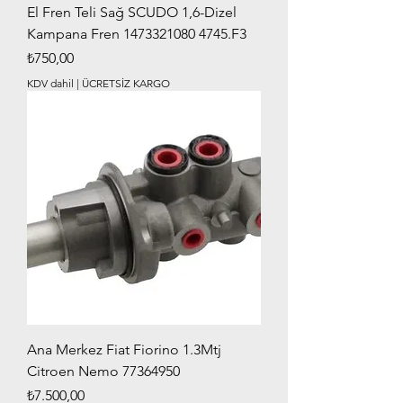
El Fren Teli Sağ SCUDO 1,6-Dizel
Kampana Fren 1473321080 4745.F3
Fiyat
₺750,00
KDV dahil
|
ÜCRETSİZ KARGO
Ana Merkez Fiat Fiorino 1.3Mtj
Citroen Nemo 77364950
Fiyat
₺7.500,00