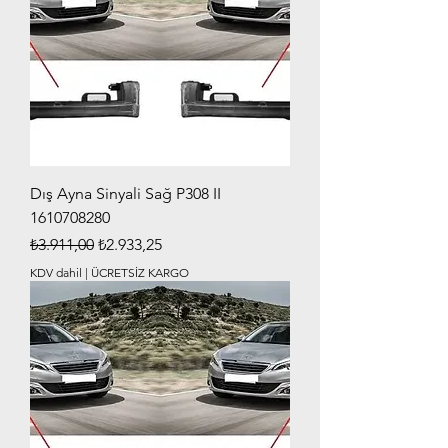
Dış Ayna Sinyali Sağ P308 II
1610708280
Normal Fiyat
İndirimli Fiyat
₺3.911,00
₺2.933,25
KDV dahil
|
ÜCRETSİZ KARGO