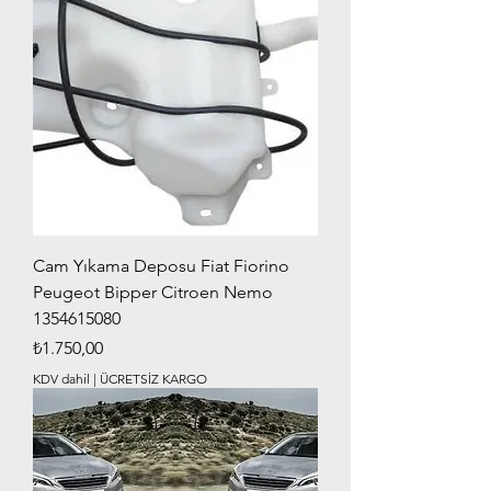
Cam Yıkama Deposu Fiat Fiorino
Peugeot Bipper Citroen Nemo
1354615080
Fiyat
₺1.750,00
KDV dahil
|
ÜCRETSİZ KARGO