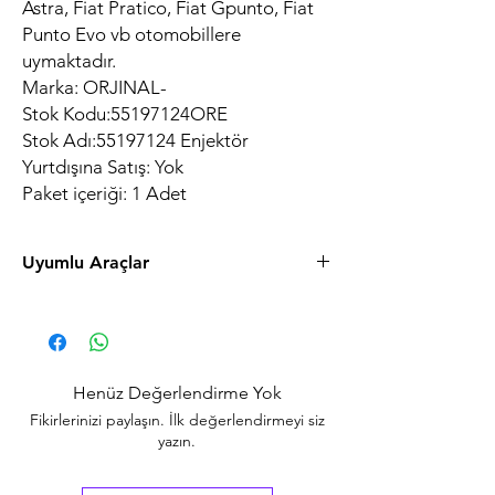
Astra, Fiat Pratico, Fiat Gpunto, Fiat
Punto Evo vb otomobillere
uymaktadır.
Marka: ORJINAL-
Stok Kodu:55197124ORE
Stok Adı:55197124 Enjektör
Yurtdışına Satış: Yok
Paket içeriği: 1 Adet
Uyumlu Araçlar
Marka ModelModel YılıMotorYakıt
Fiat Doblo2005 - 20091.3 JTDDizel
Fiat Doblo2009 - 20151.3 JTDDizel
Fiat Fiorino2007 - 20161.3Dizel
Henüz Değerlendirme Yok
Fiat Gpunto2005 - 20081.3 JTDDizel
Fikirlerinizi paylaşın. İlk değerlendirmeyi siz
Fiat Gpunto2008 - 20091.3 JTDDizel
yazın.
Fiat Gpunto2009 - 20131.3 JTDDizel
Fiat Linea2007 - 20151.3 JTDDizel
Fiat Pratico2014 - 20161.3 JTDDizel