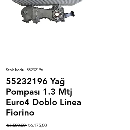
Stok kodu: 55232196
55232196 Yağ
Pompası 1.3 Mtj
Euro4 Doblo Linea
Fiorino
Normal
İndirimli
 ₺6.500,00 
₺6.175,00