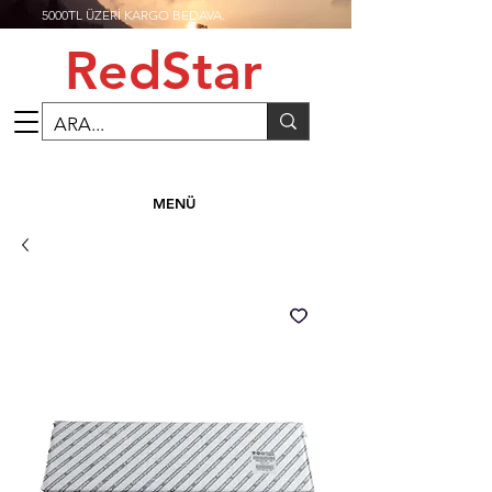
5000TL ÜZERİ KARGO BEDAVA.
RedStar
MENÜ