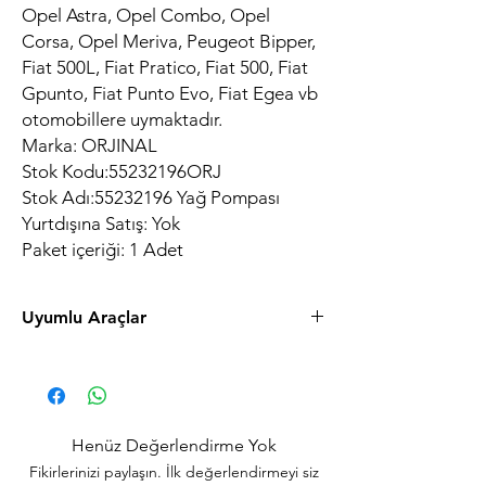
Opel Astra, Opel Combo, Opel
Corsa, Opel Meriva, Peugeot Bipper,
Fiat 500L, Fiat Pratico, Fiat 500, Fiat
Gpunto, Fiat Punto Evo, Fiat Egea vb
otomobillere uymaktadır.
Marka: ORJINAL
Stok Kodu:55232196ORJ
Stok Adı:55232196 Yağ Pompası
Yurtdışına Satış: Yok
Paket içeriği: 1 Adet
Uyumlu Araçlar
Marka ModelModel YılıMotorYakıt
Citroen Nemo2010 - 20161.3Dizel
Fiat 5001.3 JTDDizel
Fiat 500L1.3 JTDDizel
Henüz Değerlendirme Yok
Fiat Albea2002 - 20051.3 JTDDizel
Fikirlerinizi paylaşın. İlk değerlendirmeyi siz
Fiat Albea2004 - 20051.3 JTDDizel