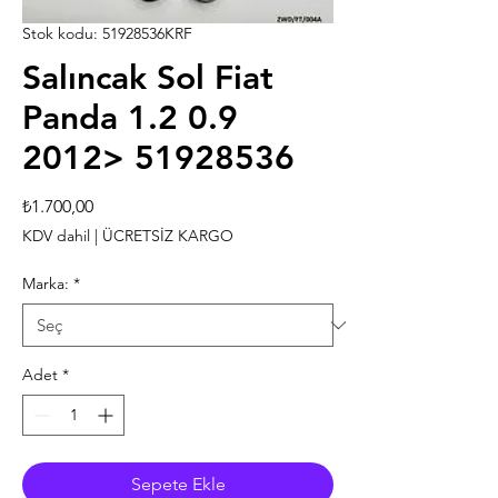
Stok kodu: 51928536KRF
Salıncak Sol Fiat
Panda 1.2 0.9
2012> 51928536
Fiyat
₺1.700,00
KDV dahil
|
ÜCRETSİZ KARGO
Marka:
*
Adet
*
Sepete Ekle