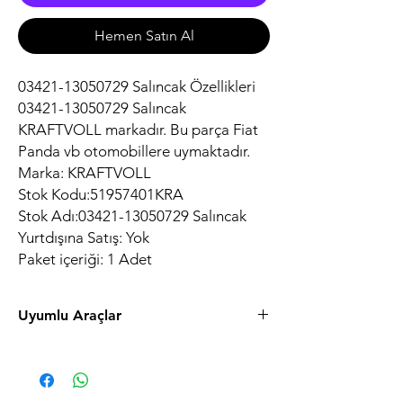
Hemen Satın Al
03421-13050729 Salıncak Özellikleri
03421-13050729 Salıncak
KRAFTVOLL markadır. Bu parça Fiat
Panda vb otomobillere uymaktadır.
Marka: KRAFTVOLL
Stok Kodu:51957401KRA
Stok Adı:03421-13050729 Salıncak
Yurtdışına Satış: Yok
Paket içeriği: 1 Adet
Uyumlu Araçlar
Marka ModelModel YılıMotorYakıt
Fiat Panda0.9Benzin
Fiat Panda1.2Benzin