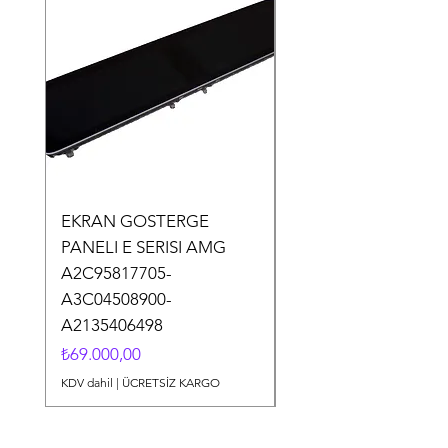
EKRAN GOSTERGE
FIAT 500 L ÖN TA
PANELI E SERISI AMG
PANJURU SİS FARSI
A2C95817705-
735559056
A3C04508900-
Fiyat
₺12.500,00
A2135406498
KDV dahil
Fiyat
₺69.000,00
KDV dahil
|
ÜCRETSİZ KARGO