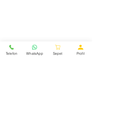
Telefon
WhatsApp
Sepet
Profil
YARDIMA MI İHTİYACINIZ VAR
LÜTFEN İLETİŞİME GEÇİN
ŞASE NUMARASI İLE PARÇA
SORGULAMAK İÇİN İLETİŞİME
GEÇİN.