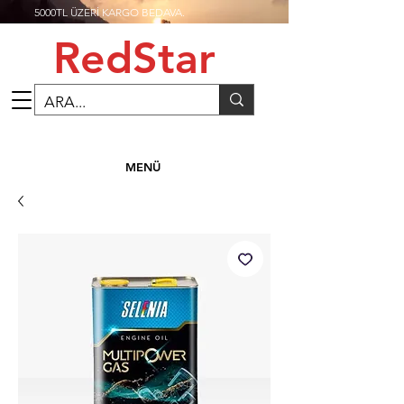
5000TL ÜZERİ KARGO BEDAVA.
RedStar
MENÜ